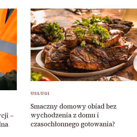
USŁUGI
Smaczny domowy obiad bez
wychodzenia z domu i
cji –
czasochłonnego gotowania?
dna