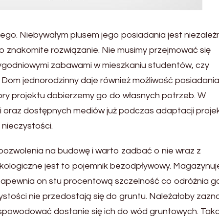
ego. Niebywałym plusem jego posiadania jest niezależ
 to znakomite rozwiązanie. Nie musimy przejmować się
ygodniowymi zabawami w mieszkaniu studentów, czy
 Dom jednorodzinny daje również możliwość posiadani
ory projektu dobierzemy go do własnych potrzeb. W
ki oraz dostępnych mediów już podczas adaptacji proje
nieczystości.
zwolenia na budowę i warto zadbać o nie wraz z
logiczne jest to pojemnik bezodpływowy. Magazynuj
ć. Zapewnia on stu procentową szczelność co odróżnia g
ystości nie przedostają się do gruntu. Należałoby zazn
 spowodować dostanie się ich do wód gruntowych. Tak