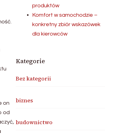
produktów
Komfort w samochodzie –
ność.
konkretny zbiór wskazówek
dla kierowców
a
Kategorie
ktu
Bez kategorii
biznes
e on
o od
budownictwo
aczyć,
a