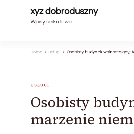
xyz dobroduszny
Wpisy unikatowe
Home
usługi
Osobisty budynek wolnostojący, 
USŁUGI
Osobisty budyn
marzenie niema